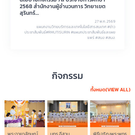
2568 สำนักงานผู้อำนวนการ วิทยาเขต
สุรินทร์...
27 พ.ค. 2569
แผนกงานวิทยบริการและเทคโนโลยีสารสนเทศ #ข่าว
ประชาสัมพันธ์#RMUTISURIN #แผนกประชาสัมพันธ์และเผย
แพร่ #สนง #สนง.
กิจกรรม
ทั้งหมด(VIEW ALL)
มทร.อีสาน
พิธีเจริญพระพุทธ
พระฉายาลักษณ์