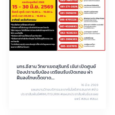
มทร.อีสาน วิทยาเขตสุรินทร์ เข้ม! เปิดศูนย์
ป้องปรามรับน้อง เตรียมรับเปิดเทอม ผ่า
ฝืนลงโทษเด็ดขาด...
16 มิ.ย. 2569
แผนกงานวิทยบริการและเทคโนโลยีสารสนเทศ #ข่าว
ประชาสัมพันธ์#RMUTISURIN #แผนกประชาสัมพันธ์และเผย
แพร่ #สนง #สนง.