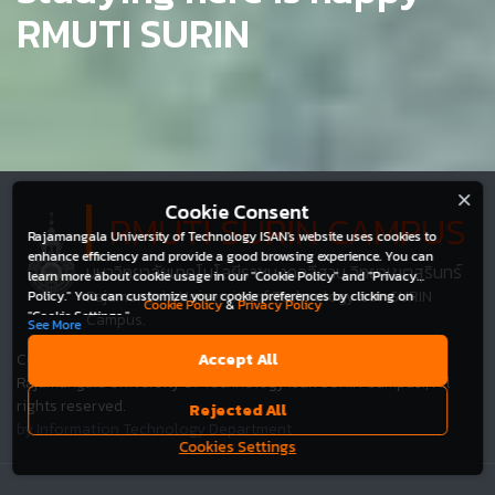
RMUTI SURIN
Cookie Consent
RMUTI SURIN CAMPUS
Rajamangala University of Technology ISAN's website uses cookies to
enhance efficiency and provide a good browsing experience. You can
มหาวิทยาลัยเทคโนโลยีราชมงคลอีสาน วิทยาเขตสุรินทร์
learn more about cookie usage in our "Cookie Policy" and "Privacy
Rajamangala University of Technology Isan SURIN
Policy." You can customize your cookie preferences by clicking on
Cookie Policy
&
Privacy Policy
"Cookie Settings."
Campus.
See More
Copyright © 2020
Accept All
Rajamangala University of Technology Isan SURIN Campus., All
rights reserved.
Rejected All
by Information Technology Department
Cookies Settings