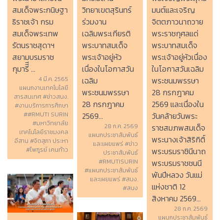
วิทยาเขตสุรินทร์
มนต์และเจริญ
สมเด็จพระกนิษฐา
ร่วมงาน
จิตตภาวนาถวาย
ธิราชเจ้า​ กรม
เฉลิมพระเกียรติ
พระราชกุศลแด่
สมเด็จพระเทพ
พระบาทสมเด็จ
พระบาทสมเด็จ
รัตนราชสุดาฯ​
พระเจ้าอยู่หัว
พระเจ้าอยู่หัวเนื่อง
สยามบรมราช
เนื่องในโอกาสวัน
ในโอกาสวันเฉลิม
กุมารี​ี​ี ...
เฉลิม
พระชนมพรรษา
4 มี.ค. 2565
แผนกงานเทคโนโลยี
พระชนมพรรษา
28 กรกฎาคม
สารสนเทศ #ข่าวสนง.
28 กรกฎาคม
2569 และเนื่องใน
#งานบริการการศึกษา
2569...
วันคล้ายวันพระ
##RMUTI SURIN
#มหาวิทยาลัย
28 ก.ค. 2569
ราชสมภพสมเด็จ
เทคโนโลยีราชมงคล
แผนกประชาสัมพันธ์
พระนางเจ้าสิริกิติ์
อีสาน #จิตสุภา ประหา
และเผยแพร่ #ข่าว
พระบรมราชินีนาถ
#ไพฑูรย์ เคนท้าว
ประชาสัมพันธ์
#RMUTISURIN
พระบรมราชชนนี
#แผนกประชาสัมพันธ์
พันปีหลวง วันแม่
และเผยแพร่ #สนง.
แห่งชาติ 12
#สนง
สิงหาคม 2569...
28 ก.ค. 2569
แผนกประชาสัมพันธ์